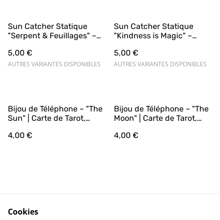
Sun Catcher Statique
Sun Catcher Statique
"Serpent & Feuillages" –
"Kindness is Magic" –
Mystère Naturel 🐍🌿
Cristal & Bienveillance 💎
5,00 €
5,00 €
✨
AUTRES VARIANTES DISPONIBLES
AUTRES VARIANTES DISPONIBLES
Bijou de Téléphone – "The
Bijou de Téléphone – "The
Sun" | Carte de Tarot,
Moon" | Carte de Tarot,
Soleil & Cornaline (Jaune
Chat & Agate Mousse (Noir
4,00 €
4,00 €
ou Rose & Doré) |
& Bleu Nuit) | Fabrication
Fabrication Artisanale
Artisanale
Cookies