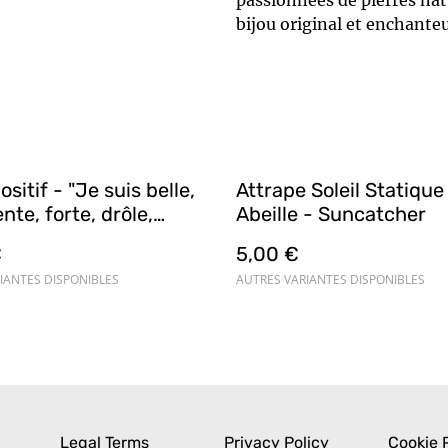
passionnées de pierres natu
bijou original et enchanteu
ositif - "Je suis belle,
Attrape Soleil Statique
ente, forte, drôle,
Abeille - Suncatcher
”
€
5,00 €
IANTES DISPONIBLES
AUTRES VARIANTES DISPONIBLES
Legal Terms
Privacy Policy
Cookie 