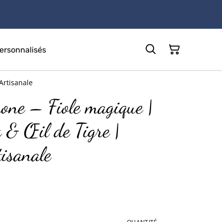
rsonnalisés
Artisanale
hone – Fiole magique |
x & Œil de Tigre |
tisanale