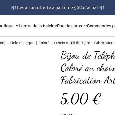
📦 Livraison offerte à partir de 50€ d'achat 📦
outique
L'antre de la baleine
Pour les pros
Commandes pe
one – Fiole magique | Coloré au choix & Œil de Tigre | Fabrication 
Bijou de Télép
Coloré au choi
Fabrication Ar
5,00 €