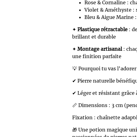
Rose & Cornaline : cha
Violet & Améthyste : s
Bleu & Aigue Marine : 
✦
Plastique rétractable
: d
brillant et durable
✦
Montage artisanal
: cha
une finition parfaite
💡 Pourquoi tu vas l'adorer
✔ Pierre naturelle bénéfiq
✔ Léger et résistant grâce 
📏 Dimensions : 3 cm (pen
Fixation : chaînette adap
🎁 Une potion magique uni