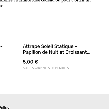
relles ! Parfaite idée cadeau ou pour t'offrir un
r.
 -
Attrape Soleil Statique -
Papillon de Nuit et Croissant
de Lune - Suncatcher
5,00 €
AUTRES VARIANTES DISPONIBLES
Policy