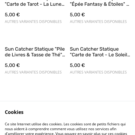
"Carte de Tarot - La Lune
"Épée Fantasy & Étoiles" –
& Chat Mystique"
Magie et Aventure ⚔️🌟
5,00 €
5,00 €
AUTRES VARIANTES DISPONIBLES
AUTRES VARIANTES DISPONIBLES
Sun Catcher Statique "Pile
Sun Catcher Statique
de Livres & Tasse de Thé"
"Carte de Tarot - Le Soleil
– Moment de Détente 📚☕
& Fleurs Enchantées”
5,00 €
5,00 €
AUTRES VARIANTES DISPONIBLES
AUTRES VARIANTES DISPONIBLES
Cookies
Contact Us
Legal Terms
Ce site Internet utilise des cookies. Les cookies sont de petits fichiers qui
Privacy Policy
Cookie Policy
nous aident à comprendre comment vous utilisez nos services afin
d'améliorer votre expérience. Vous pouvez en savoir plus sur ces cookies