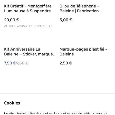
Kit Créatif - Montgolfière
Bijou de Téléphone –
Lumineuse à Suspendre
Baleine | Fabrication
Artisanale
20,00 €
5,00 €
AUTRES VARIANTES DISPONIBLES
%
Kit Anniversaire La
Marque-pages plastifié -
Baleine – Sticker, marque-
Baleine
page & bijou de téléphone
7,50 €
9,50 €
2,50 €
(édition limitée)
Cookies
Contact Us
Legal Terms
Ce site Internet utilise des cookies. Les cookies sont de petits fichiers qui