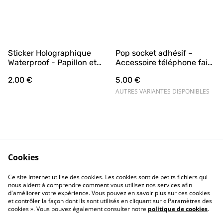
Sticker Holographique
Pop socket adhésif –
Waterproof - Papillon et
Accessoire téléphone fait
ses étoiles
main (Lune, Papillon,
2,00 €
5,00 €
Witchy Woman, Take Care
of Your Mind)
AUTRES VARIANTES DISPONIBLES
Cookies
Contact Us
Legal Terms
Ce site Internet utilise des cookies. Les cookies sont de petits fichiers qui
Privacy Policy
Cookie Policy
nous aident à comprendre comment vous utilisez nos services afin
d'améliorer votre expérience. Vous pouvez en savoir plus sur ces cookies
et contrôler la façon dont ils sont utilisés en cliquant sur « Paramètres des
cookies ». Vous pouvez également consulter notre
politique de cookies
.