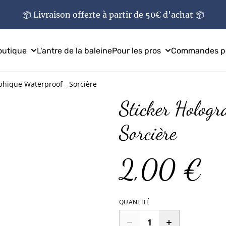
📦 Livraison offerte à partir de 50€ d'achat 📦
outique
L'antre de la baleine
Pour les pros
Commandes pe
phique Waterproof - Sorcière
Sticker Hologr
Sorcière
2,00 €
QUANTITÉ