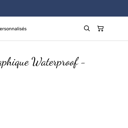
rsonnalisés
aphique Waterproof -