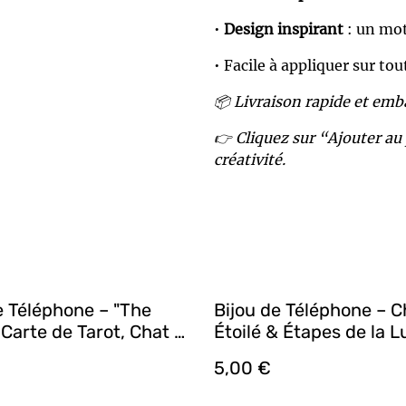
•
Design inspirant
: un mot
• Facile à appliquer sur tout
📦 Livraison rapide et emb
👉 Cliquez sur “Ajouter au
créativité.
e Téléphone – "The
Bijou de Téléphone – C
 Carte de Tarot, Chat &
Étoilé & Étapes de la L
ousse (Noir & Bleu
Agate Mousse | Fabrica
5,00 €
 Fabrication Artisanale
Artisanale