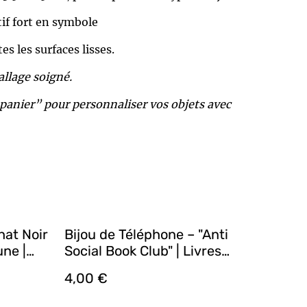
if fort en symbole
es les surfaces lisses.
allage soigné.
 panier” pour personnaliser vos objets avec
hat Noir
Bijou de Téléphone – "Anti
une |
Social Book Club" | Livres
tion
Colorés en Rose et Violet & Œil
4,00 €
de Tigre | Fabrication
Artisanale