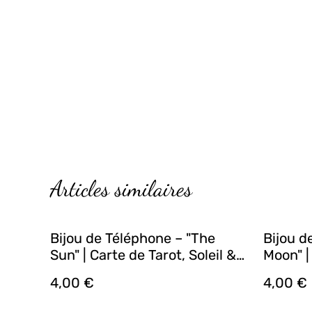
Articles similaires
Bijou de Téléphone – "The
Bijou d
Sun" | Carte de Tarot, Soleil &
Moon" |
Cornaline (Jaune ou Rose &
Agate M
4,00 €
4,00 €
Doré) | Fabrication Artisanale
Nuit) |